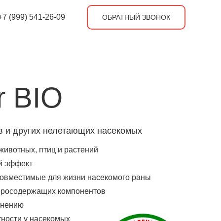
+7 (999) 541-26-09
ОБРАТНЫЙ ЗВОНОК
r BIO
в и других нелетающих насекомых
животных, птиц и растений
й эффект
овместимые для жизни насекомого раны
лоросодержащих компонентов
енению
тности у насекомых