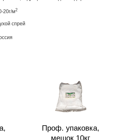
2
0-20г/м
ухой спрей
оссия
а,
Проф. упаковка,
мешок 10кг