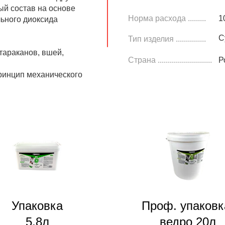
й состав на основе
Норма расхода .........
1
ьного диоксида
С
Тип изделия ...............
тараканов, вшей,
Страна ...........................
Р
ринцип механического
Упаковка
Проф. упаковк
5,8л
ведро 20л