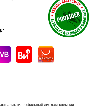
кг
аршалит, гидрофильный диоксид кремния