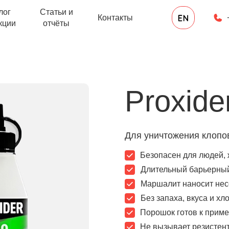
лог
Статьи и
Контакты
кции
отчёты
Proxide
Для уничтожения клопо
Безопасен для людей, 
Длительный барьерны
Маршалит наносит нес
Без запаха, вкуса и х
Порошок готов к прим
Не вызывает резистен