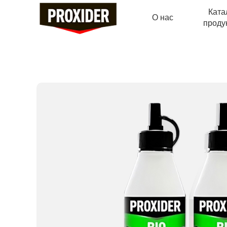
Ката
О нас
проду