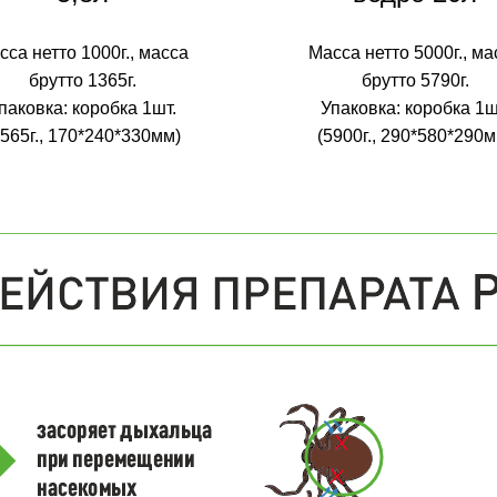
сса нетто 1000г., масса
Масса нетто 5000г., ма
брутто 1365г.
брутто 5790г.
паковка: коробка 1шт.
Упаковка: коробка 1ш
1565г., 170*240*330мм)
(5900г., 290*580*290м