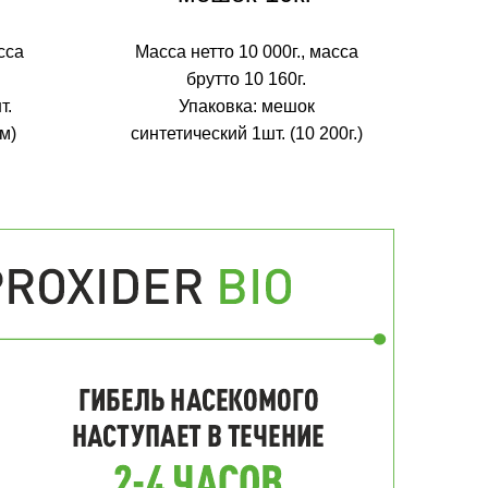
сса
Масса нетто 10 000г., масса
брутто 10 160г.
т.
Упаковка: мешок
м)
синтетический 1шт. (10 200г.)