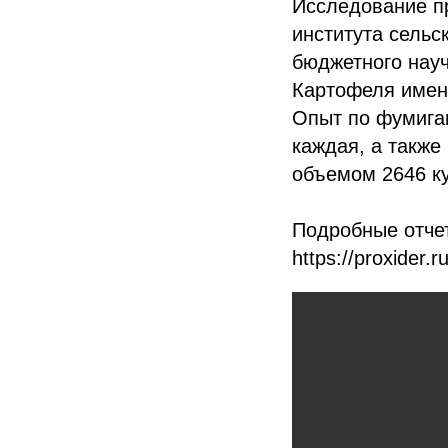
Исследование пр
института сельс
бюджетного нау
Картофеля имени
Опыт по фумигац
каждая, а такж
объемом 2646 ку
Подробные отче
https://proxider.r