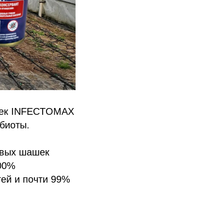
шек INFECTOMAX
биоты.
овых шашек
00%
тей и почти 99%