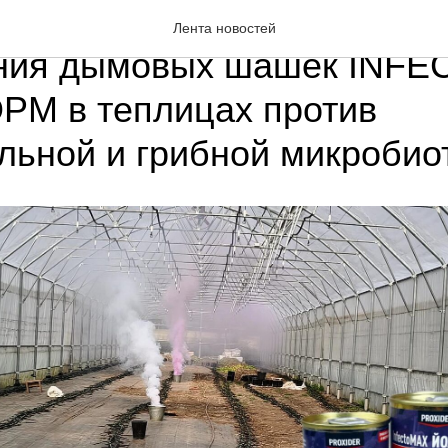
 результаты исследовани
Лента новостей
ния дымовых шашек INF
М в теплицах против
льной и грибной микробио