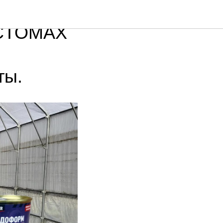
й
ECTOMAX
ты.