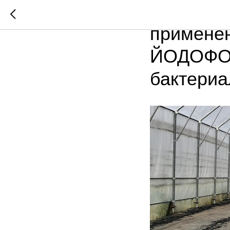
Получены
примене
ЙОДОФОР
бактериа