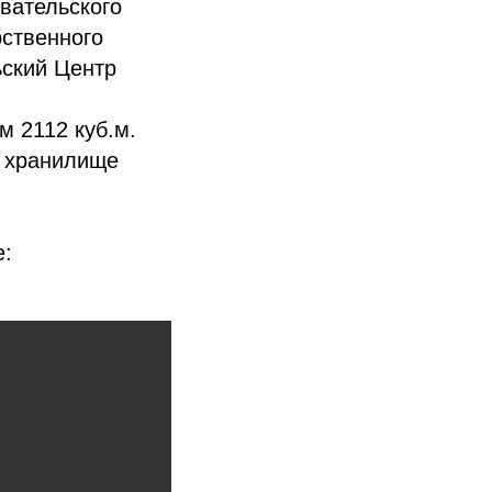
вательского
рственного
ьский Центр
м 2112 куб.м.
м хранилище
е: