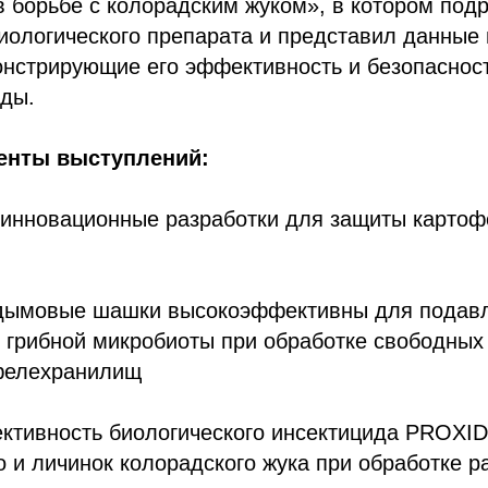
 борьбе с колорадским жуком», в котором под
иологического препарата и представил данные
онстрирующие его эффективность и безопаснос
ды.
нты выступлений:
 инновационные разработки для защиты картоф
о дымовые шашки высокоэффективны для подав
 грибной микробиоты при обработке свободных 
фелехранилищ
ективность биологического инсектицида PROXI
 и личинок колорадского жука при обработке р