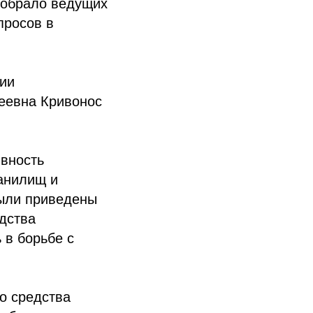
собрало ведущих
просов в
ии
еевна Кривонос
вность
анилищ и
были приведены
дства
 в борьбе с
о средства