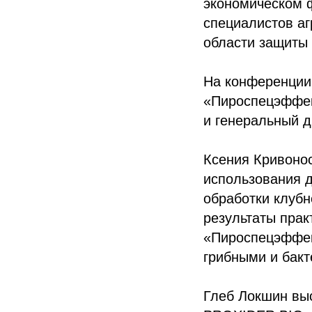
экономическом 
специалистов аг
области защиты 
На конференции
«Пироспецэффек
и генеральный 
Ксения Кривоно
использования 
обработки клубн
результаты пра
«Пироспецэффек
грибными и бак
Глеб Локшин вы