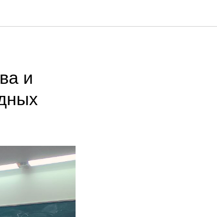
ва и
одных