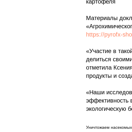
картофеля
Материалы докл
«Агрохимическог
https://pyrofx-s
«Участие в тако
делиться своими
отметила Ксени
продукты и соз
«Наши исследов
эффективность в
экологическую б
Уничтожаем насекомы