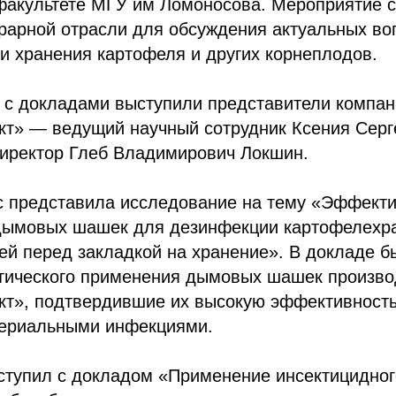
факультете МГУ им Ломоносова. Мероприятие 
рарной отрасли для обсуждения актуальных во
и хранения картофеля и других корнеплодов.
 с докладами выступили представители компан
т» — ведущий научный сотрудник Ксения Серг
директор Глеб Владимирович Локшин.
с представила исследование на тему «Эффекти
дымовых шашек для дезинфекции картофелехр
ей перед закладкой на хранение». В докладе 
ктического применения дымовых шашек произво
т», подтвердившие их высокую эффективность
териальными инфекциями.
ступил с докладом «Применение инсектицидног