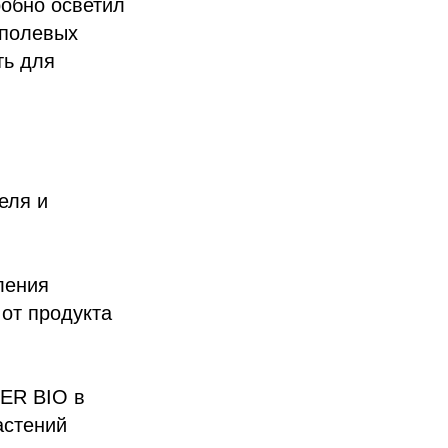
робно осветил
 полевых
ть для
еля и
ления
от продукта
DER BIO в
астений