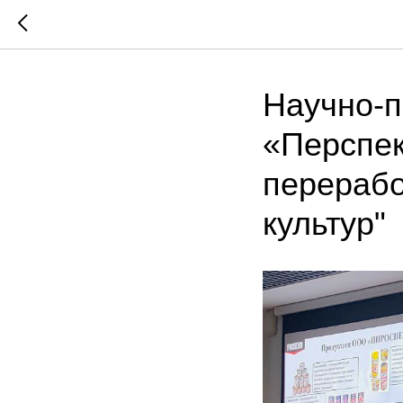
Научно-п
«Перспек
перерабо
культур"