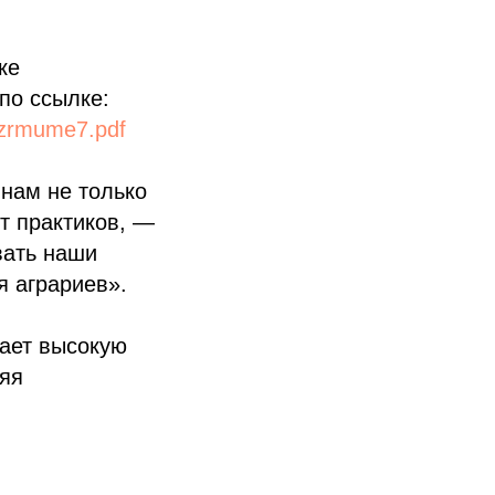
ке
по ссылке:
6azrmume7.pdf
нам не только
т практиков, —
вать наши
я аграриев».
ает высокую
няя