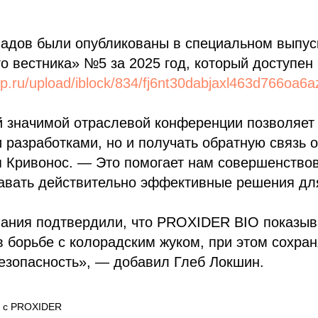
адов были опубликованы в специальном выпус
о вестника» №5 за 2025 год, который доступен 
hop.ru/upload/iblock/834/fj6nt30dabjaxl463d766oa
й значимой отраслевой конференции позволяет 
 разработками, но и получать обратную связь о
я Кривонос. — Это помогает нам совершенство
давать действительно эффективные решения дл
ания подтвердили, что PROXIDER BIO показыв
 борьбе с колорадским жуком, при этом сохра
езопасность», — добавил Глеб Локшин.
х с PROXIDER