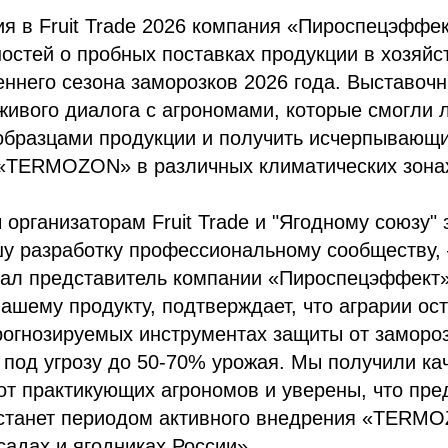
ия в Fruit Trade 2026 компания «Пироспецэффе
остей о пробных поставках продукции в хозяйс
ннего сезона заморозков 2026 года. Выставочн
ивого диалога с агрономами, которые смогли 
образцами продукции и получить исчерпывающи
«TERMOZON» в различных климатических зонах 
организаторам Fruit Trade и "Ягодному союзу"
шу разработку профессиональному сообществу,
ал представитель компании «Пироспецэффект»
ашему продукту, подтверждает, что аграрии ос
огнозируемых инструментах защиты от замороз
 под угрозу до 50-70% урожая. Мы получили к
от практикующих агрономов и уверены, что пр
 станет периодом активного внедрения «TERM
адах и ягодниках России».