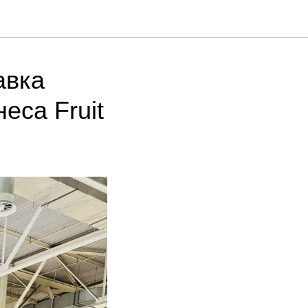
авка
еса Fruit