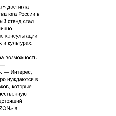
кт» достигла
тва юга России в
ый стенд стал
лично
е консультации
и культурах.
 за возможность
 —
. — Интерес,
тро нуждаются в
ков, которые
ачественную
едстоящий
OZON» в