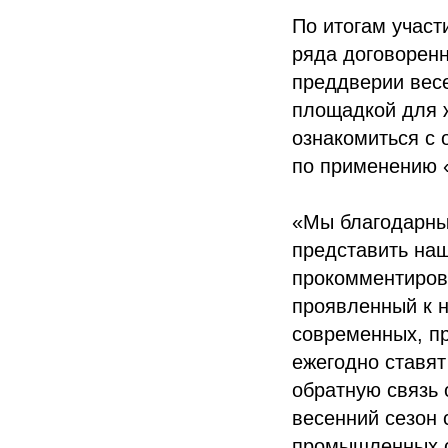
По итогам участ
ряда договоренн
преддверии весе
площадкой для ж
ознакомиться с 
по применению 
«Мы благодарны 
представить на
прокомментиров
проявленный к н
современных, пр
ежегодно ставят
обратную связь 
весенний сезон
промышленных с