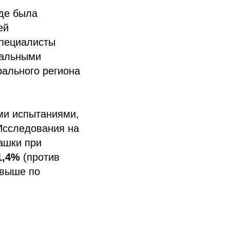
где была
ей
Специалисты
иальными
рального региона
и испытаниями,
Исследования на
ашки при
1,4%
(против
выше по