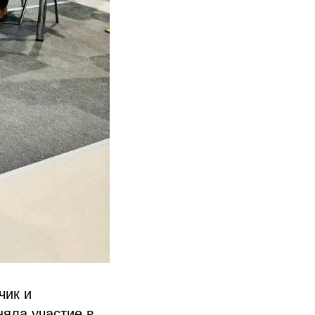
чик и
няла участие в